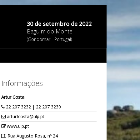
30 de setembro de 2022
Baguim do Monte
(Gondomar - Portugal)
Informações
Artur Costa
22 207 3232 | 22 207 3230
arturfcosta@ulp.pt
www.ulp.pt
Rua Augusto Rosa, nº 24